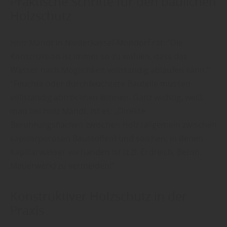
Praktische Schritte für den baulichen
Holzschutz
Holz Mandt in Niederkassel-Mondorf rät: "Die
Konstruktion ist immer so zu wählen, dass das
Wasser nach Möglichkeit vollständig ablaufen kann."
"Feuchte oder durchfeuchtete Bauteile müssen
vollständig abtrocknen können. Ganz wichtig, weiß
man bei Holz Mandt, ist es: „Direkte
Berührungsflächen zwischen Holz (allgemein zwischen
kapillarporösen Baustoffen) und solchen, in denen
Kapillarwasser vorhanden ist (z.B. Erdreich, Beton,
Mauerwerk) zu vermeiden!"
Konstruktiver Holzschutz in der
Praxis