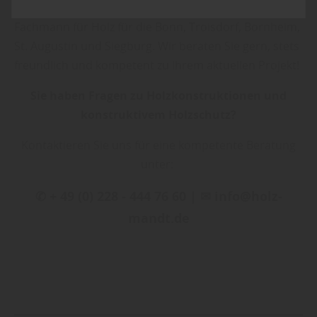
Sie zu Holz Mandt in Niederkassel-Mondorf, Ihrem
Fachmann für Holz für die Bonn, Troisdorf, Bornheim,
St. Augustin und Siegburg. Wir beraten Sie gern, stets
freundlich und kompetent zu Ihrem aktuellen Projekt!
Sie haben Fragen zu Holzkonstruktionen und
konstruktivem Holzschutz?
Kontaktieren Sie uns für eine kompetente Beratung
unter:
✆ + 49 (0) 228 - 444 76 60 | ✉ info@holz-
mandt.de