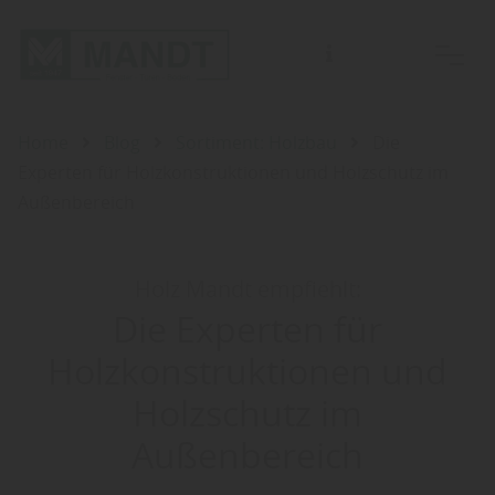
Für Beratungen bitten wir Sie einen Termin mit einem unserer Fachberater zu vereinbaren.
Home
Blog
Sortiment: Holzbau
Die
Experten für Holzkonstruktionen und Holzschutz im
Außenbereich
Holz Mandt empfiehlt:
Die Experten für
Holzkonstruktionen und
Holzschutz im
Außenbereich