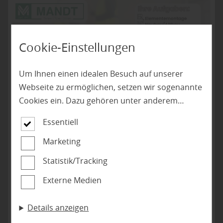
Cookie-Einstellungen
Um Ihnen einen idealen Besuch auf unserer
Webseite zu ermöglichen, setzen wir sogenannte
Cookies ein. Dazu gehören unter anderem
Cookies, die für die Steuerung und den
jetzt Stellenangebot ansehen
Essentiell
reibungslosen Betrieb unserer kommerziellen
Unternehmensseite notwendig sind. Zusätzlich
Marketing
verwenden wir Cookies zur anonymen Erhebung
Statistik/Tracking
von Statistiken sowie solche, die zur Ausspielung
Externe Medien
und Anzeige personalisierter Inhalte auch nach
dem Besuch unserer Webseite eingesetzt
Details anzeigen
werden können. Durch unsere Cookie-
HARO Aktionsböden
Einstellungen können Sie selbst entscheiden, ob