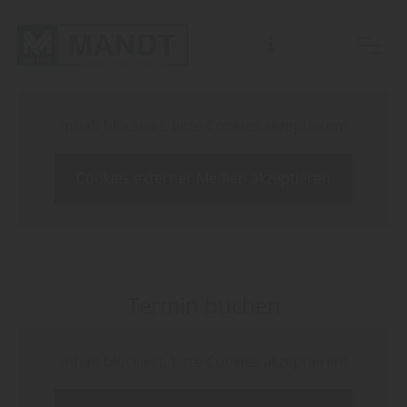
Für Beratungen bitten wir Sie einen Termin mit einem unserer Fachberater zu vereinbaren.
Inhalt blockiert, bitte Cookies akzeptieren!
Cookies externer Medien akzeptieren
Termin buchen
Inhalt blockiert, bitte Cookies akzeptieren!