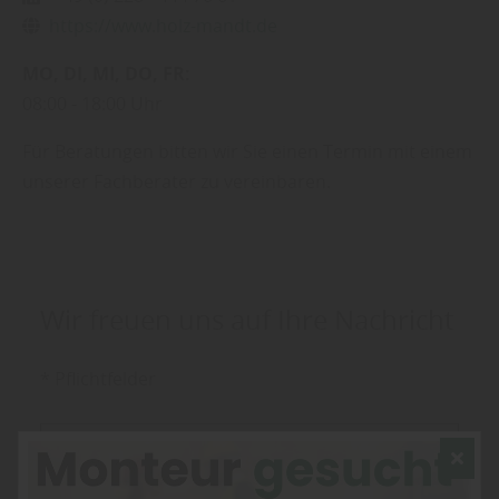
https://www.holz-mandt.de
MO
DI
MI
DO
FR
08:00
18:00 Uhr
Für Beratungen bitten wir Sie einen Termin mit einem
unserer Fachberater zu vereinbaren.
Wir freuen uns auf Ihre Nachricht
* Pflichtfelder