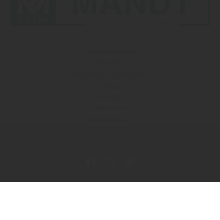
Stellenangebote
Kataloge
Angebote und Aktionen
Blog
Kontakt
Impressum
Datenschutz
Copyright by Holzhandlung Parkettverleger-Betrieb Math.
Mandt GmbH & Co. KG - 2026
In Kooperation mit dem