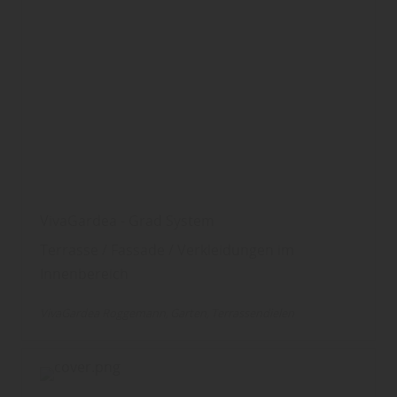
VivaGardea - Grad System
Terrasse / Fassade / Verkleidungen im
Innenbereich
VivaGardea Roggemann
Garten
Terrassendielen