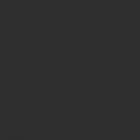
VivaGardea Roggemann
Garten
Zaun und Sichtschutz
Matth. Mandt GmbH & Co. KG
Nikolaus-Otto-Straße 6
53859
Niederkassel-Mondorf
info@holz-mandt.de
+ 49 (0) 228 - 444 76 60
+ 49 (0) 228 - 444 76 61
https://www.holz-mandt.de