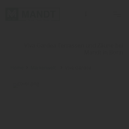
Für Beratungen bitten wir Sie einen Termin mit einem unserer Fachberater zu vereinbaren.
Viva Gardea Terrassen und Zäune bei
Mandt in Bonn
Home
Markenwelt
Viva Gardea