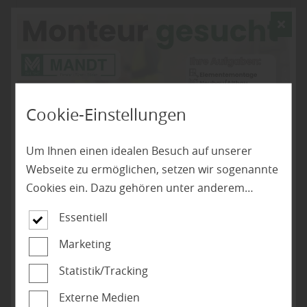
Cookie-Einstellungen
Um Ihnen einen idealen Besuch auf unserer
Webseite zu ermöglichen, setzen wir sogenannte
Cookies ein. Dazu gehören unter anderem
Cookies, die für die Steuerung und den
jetzt Stellenangebot ansehen
VivaGardea Terrasse
Essentiell
reibungslosen Betrieb unserer kommerziellen
Terrassen, Terrassendielen, Holz, WPC von
Unternehmensseite notwendig sind. Zusätzlich
Marketing
VivaGardea
verwenden wir Cookies zur anonymen Erhebung
Statistik/Tracking
von Statistiken sowie solche, die zur Ausspielung
VivaGardea Roggemann
Garten
Terrassendielen
Externe Medien
und Anzeige personalisierter Inhalte auch nach