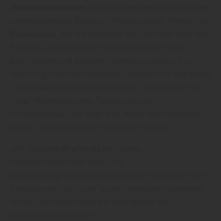
„
Massivholzdecken
und Wandverkleidungen erfüllen
unterschiedliche Zwecke in Wohnräumen. Wählen Sie
Deckenholz
, das die Farbtöne des Laminats oder des
Parketts auf dem Boden spiegelt, um den Raum
geschlossen und gemütlich wirken zu lassen. Vor
allem in großen Wohnzimmern schaffen Sie mit dieser
Technik wohnliche Wohlfühl-Zonen. In Räumen mit
heller Wandfarbe oder Tapete ergänzen
Echtholzdecken, die über eine Wand zum Fußboden
führen, das Raumdesign besonders schön.“
„Vor dunklem
Profilholz
mit matter
Oberflächenstruktur lässt sich
Unterhaltungselektronik problemlos installieren; die
Kabel können Sie hinter einem Paneel verschwinden
lassen“, so erfährt man bei Holz Mandt aus
Niederkassel-Mondorf.