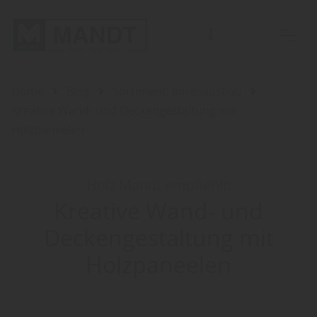
Für Beratungen bitten wir Sie einen Termin mit einem unserer Fachberater zu vereinbaren.
Home
Blog
Sortiment: Innenausbau
Kreative Wand- und Deckengestaltung mit
Holzpaneelen
Holz Mandt empfiehlt:
Kreative Wand- und
Deckengestaltung mit
Holzpaneelen