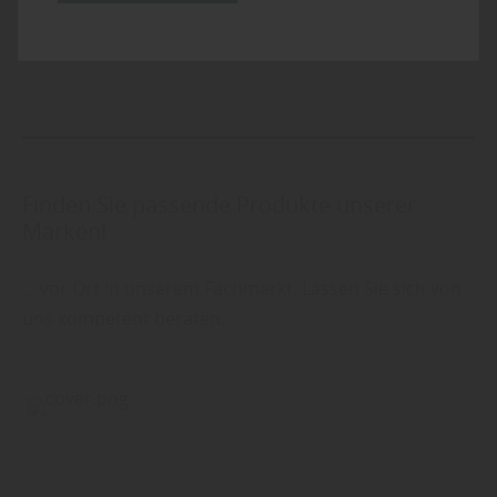
Finden Sie passende Produkte unserer
Marken!
... vor Ort in unserem Fachmarkt. Lassen Sie sich von
uns kompetent beraten.