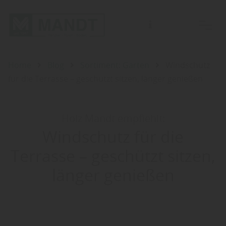
Für Beratungen bitten wir Sie einen Termin mit einem unserer Fachberater zu vereinbaren.
Home
Blog
Sortiment: Garten
Windschutz
für die Terrasse – geschützt sitzen, länger genießen
Holz Mandt empfiehlt:
Windschutz für die
Terrasse – geschützt sitzen,
länger genießen