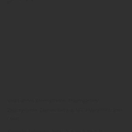
Viva Gardea Zaunsysteme "Traumgarten"
Zaunsysteme, Zaunvielfalt aus NFC / Metall/ Keramik
/ Glas
VivaGardea Roggemann
Garten
Zaun und Sichtschutz