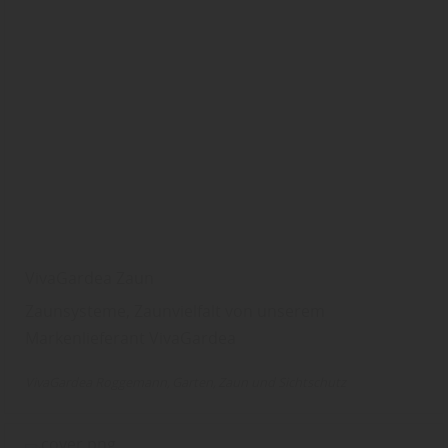
VivaGardea Zaun
Zaunsysteme, Zaunvielfalt von unserem
Markenlieferant VivaGardea
VivaGardea Roggemann
Garten
Zaun und Sichtschutz